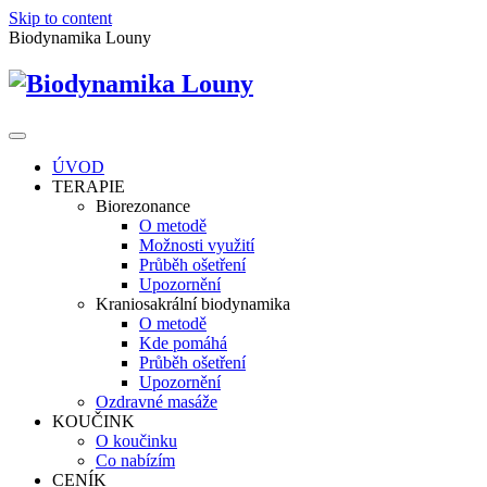
Skip to content
Biodynamika Louny
ÚVOD
TERAPIE
Biorezonance
O metodě
Možnosti využití
Průběh ošetření
Upozornění
Kraniosakrální biodynamika
O metodě
Kde pomáhá
Průběh ošetření
Upozornění
Ozdravné masáže
KOUČINK
O koučinku
Co nabízím
CENÍK